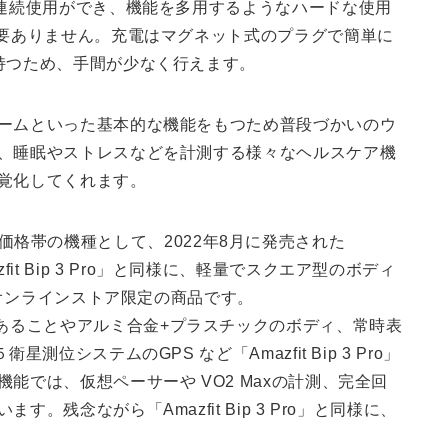
の連続使用ができ、機能を多用するようなハードな使用
必要ありません。充電はマグネット式のプラグで簡単に
持つため、手間が少なく行えます。
ームといった基本的な機能をもつため普段づかいのウ
、睡眠やストレスなどを計測する様々なヘルスケア機
覚化してくれます。
比較的低価格帯の機種として、2022年8月に発売された
mazfit Bip 3 Pro」と同様に、軽量でスクエア型のボディ
式オンラインストア限定の商品です。
 31.2gであることやアルミ合金+プラスチックのボディ、常時表
位システムのGPS など「Amazfit Bip 3 Pro」
能では、仮想ペーサーや VO2 Maxの計測、完全回
残念ながら「Amazfit Bip 3 Pro」と同様に、