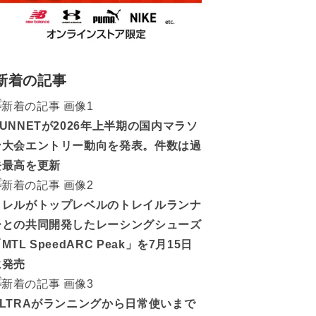
新着の記事
RUNNETが2026年上半期の国内マラソ
ン大会エントリー動向を発表。件数は過
去最高を更新
メレルがトップレベルのトレイルランナ
ーとの共同開発したレーシングシューズ
MTL SpeedARC Peak」を7月15日
に発売
ALTRAがランニングから日常使いまで