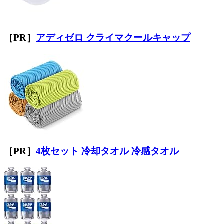
［PR］
アディゼロ クライマクールキャップ
［PR］
4枚セット 冷却タオル 冷感タオル