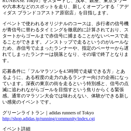
RUNBASE Tokyo」をスタートし、浅草、銀座、東京タワー
や六本木などのスポットを走り、新しくオープンする「アデ
ィダス ブランドコアストア原宿店」を目指します。
イベントで使われるオリジナルのコースは、歩行者の信号機
が青信号に替わるタイミングを徹底的に計算されており、ス
タートからゴールまで赤信号に捕まることがないペースで走
ることができます。ノンストップで走るというのがルールな
ため、赤信号で止まったランナーや、指定のペーサーから遅
れてしまったランナーは脱落となり、その場で終了となりま
す。
応募条件に「フルマラソンを4.5時間で走破できる方」とあ
るように、ある程度の走力のあるランナー向けの企画になっ
ています。深夜の東京の街を走るという特別感と、信号の点
滅に追われながらゴールを目指すという焦りからくる緊張
感。通常のマラソン大会では味わえない、体験ができる新し
い感覚のイベントです。
グリーンライトラン｜adidas runners of Tokyo
http://shop.adidas.jp/running/community/index.cgi
イベント詳細