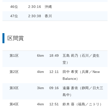
46位
2:30:16
沖縄
47位
2:30:38
香川
区間賞
第1区
6km
18:49
五島 莉乃（石川／資生
堂）
第2区
4km
12:11
田中 希実（兵庫／New
Balance）
第3区
3km
09:16
遠藤 蒼依（静岡／日大三
島中）
第4区
4km
12:51
鈴木 葵（福島／ニトリ）