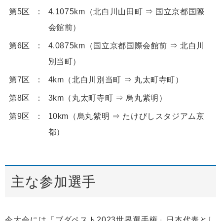
第5区
4.1075km（北白川山田町 ⇒ 国立京都国際
会館前）
第6区
4.0875km（国立京都国際会館前 ⇒ 北白川
別当町）
第7区
4km（北白川別当町 ⇒ 丸太町寺町）
第8区
3km（丸太町寺町 ⇒ 烏丸紫明）
第9区
10km（烏丸紫明 ⇒ たけびしスタジアム京
都）
主な参加選手
今大会には「ブダペスト2023世界選手権」日本代表とし