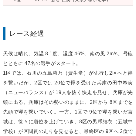
レース経過
天候は晴れ。気温 8.1度、湿度 46%、南の風 2m/s。号砲
とともに 47名の選手がスタート。
1区では、石川の五島莉乃（資生堂）が先行し2区へと襷
を繋いだが、2区では 20位で襷を受けた兵庫の田中希実
（ニューバランス）が 19人を抜く快走を見せ、兵庫が先
頭に出る。兵庫はその勢いのままに、2区から 8区までを
先頭で襷を繋いでいく。一方、1区で 9位で襷を繋いだ宮
城は、徐々に順位を上げていき、8区の男乕結衣（五城中
学校）が区間賞の走りを見せると、最終区の 9区へ 2位で