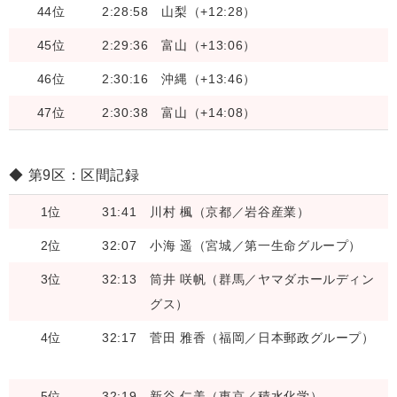
44位
2:28:58
山梨（+12:28）
45位
2:29:36
富山（+13:06）
46位
2:30:16
沖縄（+13:46）
47位
2:30:38
富山（+14:08）
第9区：区間記録
1位
31:41
川村 楓（京都／岩谷産業）
2位
32:07
小海 遥（宮城／第一生命グループ）
3位
32:13
筒井 咲帆（群馬／ヤマダホールディン
グス）
4位
32:17
菅田 雅香（福岡／日本郵政グループ）
5位
32:19
新谷 仁美（東京／積水化学）