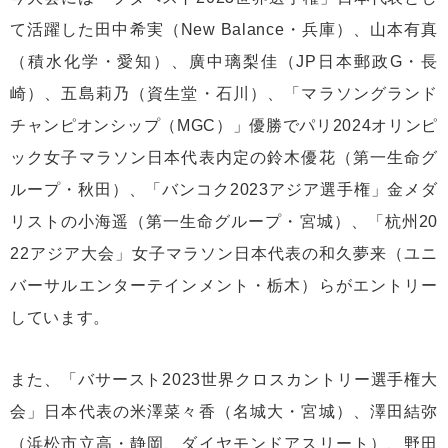
て活躍した田中希実（New Balance・兵庫）、山本有真
（積水化学・愛知）、廣中璃梨佳（JP日本郵政G・長
崎）、五島莉乃（資生堂・石川）、「マラソングランド
チャンピオンシップ（MGC）」優勝でパリ2024オリンピ
ック女子マラソン日本代表内定の鈴木優花（第一生命グ
ループ・秋田）、「バンコク2023アジア選手権」金メダ
リストの小海遥（第一生命グループ・宮城）、「杭州20
22アジア大会」女子マラソン日本代表の和久夢来（ユニ
バーサルエンターテインメント・栃木）らがエントリー
しています。
また、「バサースト2023世界クロスカントリー選手権大
会」日本代表の米澤菜々香（名城大・宮城）、澤田結弥
（浜松市立高・静岡、ダイヤモンドアスリート）、野田