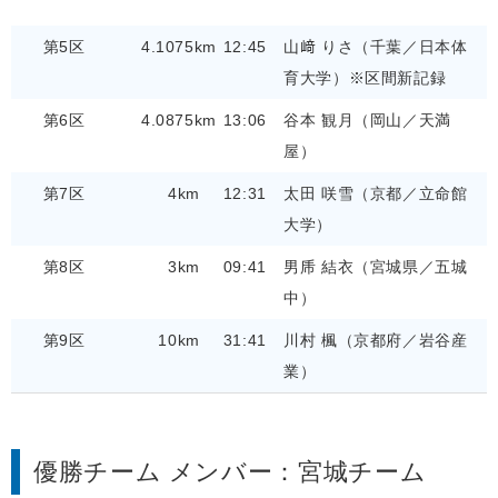
第5区
4.1075km
12:45
山﨑 りさ（千葉／日本体
育大学）※区間新記録
第6区
4.0875km
13:06
谷本 観月（岡山／天満
屋）
第7区
4km
12:31
太田 咲雪（京都／立命館
大学）
第8区
3km
09:41
男乕 結衣（宮城県／五城
中）
第9区
10km
31:41
川村 楓（京都府／岩谷産
業）
優勝チーム メンバー：宮城チーム