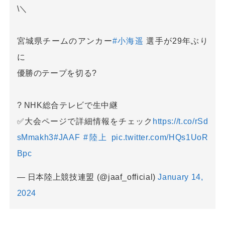
\＼
宮城県チームのアンカー
#小海遥
選手が29年ぶり
に
優勝のテープを切る?
? NHK総合テレビで生中継
✅大会ページで詳細情報をチェック
https://t.co/rSd
sMmakh3
#JAAF
#陸上
pic.twitter.com/HQs1UoR
Bpc
— 日本陸上競技連盟 (@jaaf_official)
January 14,
2024