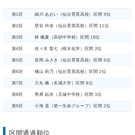
第1区
細川 あおい（仙台育英高校）区間 9位
第2区
壁谷 衿奈（仙台育英高校）区間 11位
第3区
林 楓夏（高砂中学校）区間 18位
第4区
佐々木 梨七（積水化学）区間 2位
第5区
長岡 みさき（仙台育英高校）区間 6位
第6区
橘山 莉乃（仙台育英高校）区間 2位
第7区
力丸 楓（名城大学）区間 8位
第8区
男乕 結衣（五城中学校）区間 1位
第9区
小海 遥（第一生命グループ）区間 2位
区間通過順位