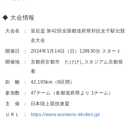
大会情報
大会名
皇后盃 第42回全国都道府県対抗女子駅伝競
走大会
開催日
2024年1月14日（日）12時30分 スタート
開催地
京都府京都市 たけびしスタジアム京都発
着
距 離
42.195km（9区間）
参加数
47チーム（各都道府県より 1チーム）
主 催
日本陸上競技連盟
ＵＲＬ
https://www.womens-ekiden.jp/