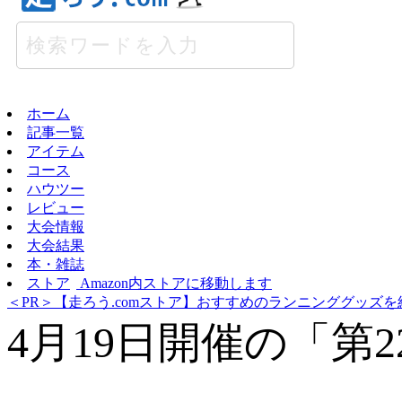
ホーム
記事一覧
アイテム
コース
ハウツー
レビュー
大会情報
大会結果
本・雑誌
ストア
Amazon内ストアに移動します
＜PR＞【走ろう.comストア】おすすめのランニンググッズを
4月19日開催の「第