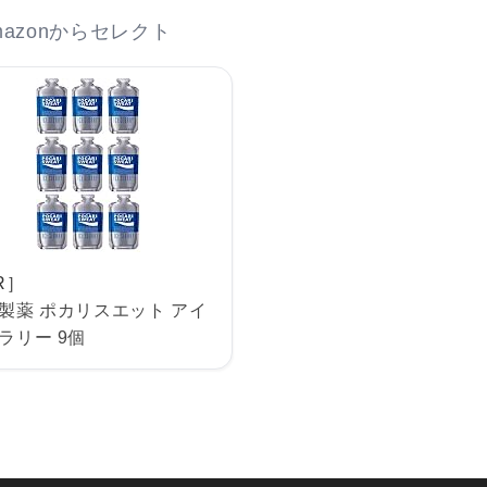
azonからセレクト
R］
製薬 ポカリスエット アイ
ラリー 9個