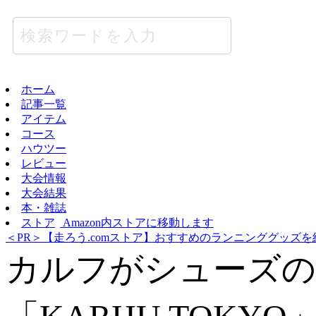
ホーム
記事一覧
アイテム
コース
ハウツー
レビュー
大会情報
大会結果
本・雑誌
ストア
Amazon内ストアに移動します
＜PR＞【走ろう.comストア】おすすめのランニンググッズを
カルフがシューズの