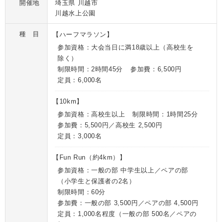
開催地
埼玉県 川越市
川越水上公園
種 目
【ハーフマラソン】
参加資格：
大会当日に満18歳以上（高校生を
除く）
制限時間：
2時間45分
参加費：
6,500円
定員：
6,000名
【10km】
参加資格：
高校生以上
制限時間：
1時間25分
参加費：
5,500円／高校生 2,500円
定員：
3,000名
【Fun Run（約4km）】
参加資格：
一般の部 中学生以上／ペアの部
（小学生と保護者の2名）
制限時間：
60分
参加費：
一般の部 3,500円／ペアの部 4,500円
定員：
1,000名程度（一般の部 500名／ペアの