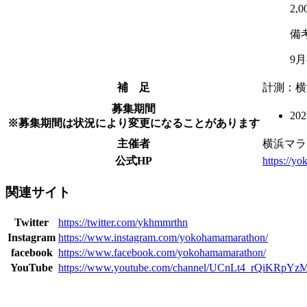
2,
備
9
補 足
計測：横
募集期間
20
※募集期間は状況により変更になることがあります
主催者
横浜マラ
公式HP
https://y
関連サイト
Twitter
https://twitter.com/ykhmmrthn
Instagram
https://www.instagram.com/yokohamamarathon/
facebook
https://www.facebook.com/yokohamamarathon/
YouTube
https://www.youtube.com/channel/UCnLt4_rQiKRpY