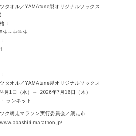
ツタオル／YAMAtune製オリジナルソックス
m】
格：
年生～中学生
：
円
：
ツタオル／YAMAtune製オリジナルソックス
年4月1日
（水）
～ 2026年7月16日
（木）
： ランネット
ツク網走マラソン実行委員会／網走市
//www.abashiri-marathon.jp/