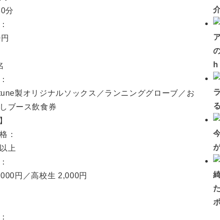
30分
：
0円
の
名
：
Atune製オリジナルソックス／ランニンググローブ／お
しブース飲食券
m】
格：
以上
：
,000円／高校生 2,000円
：