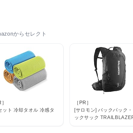
azonからセレクト
R］
［PR］
セット 冷却タオル 冷感タ
[サロモン] バックパック
ックサック TRAILBLAZER