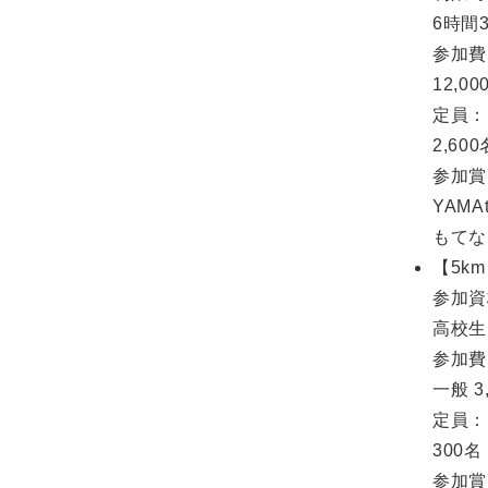
6時間
参加費
12,00
定員：
2,600
参加賞
YAM
もてな
【5k
参加資
高校生
参加費
一般 3
定員：
300名
参加賞