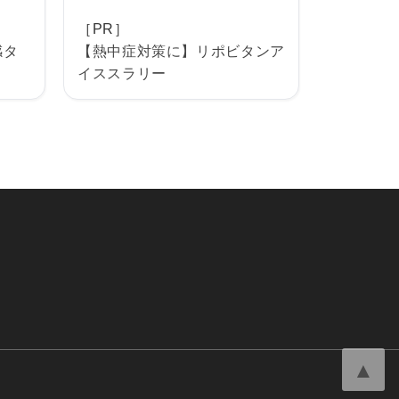
［PR］
感タ
【熱中症対策に】リポビタンア
イススラリー
▲