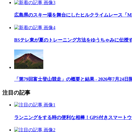
広島県のスキー場を舞台にしたヒルクライムレース「MEGAH
BSテレ東が夏のトレーニング方法をゆうちゃみに伝授
「第79回富士登山競走」の概要と結果 - 2026年7月24日
注目の記事
ランニングをする時の便利な相棒！GPS付きスマート