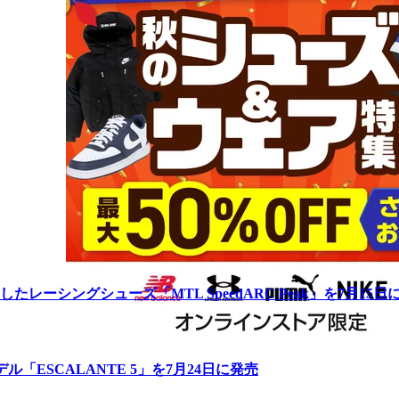
ーシングシューズ「MTL SpeedARC Peak」を7月15日
「ESCALANTE 5」を7月24日に発売