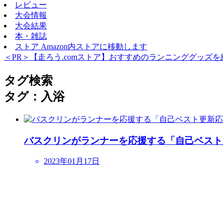
レビュー
大会情報
大会結果
本・雑誌
ストア
Amazon内ストアに移動します
＜PR＞【走ろう.comストア】おすすめのランニンググッズを
タグ検索
タグ：入浴
バスクリンがランナーを応援する「自己ベスト
2023年01月17日