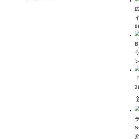
イ
0
2