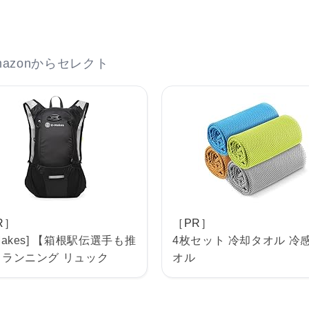
azonからセレクト
R］
［PR］
-Makes] 【箱根駅伝選手も推
4枚セット 冷却タオル 冷
 ランニング リュック
オル