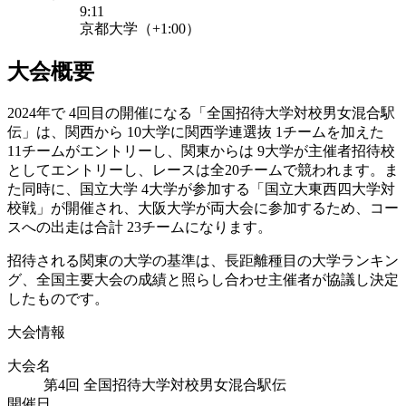
9:11
京都大学（+1:00）
大会概要
2024年で 4回目の開催になる「全国招待大学対校男女混合駅
伝」は、関西から 10大学に関西学連選抜 1チームを加えた
11チームがエントリーし、関東からは 9大学が主催者招待校
としてエントリーし、レースは全20チームで競われます。ま
た同時に、国立大学 4大学が参加する「国立大東西四大学対
校戦」が開催され、大阪大学が両大会に参加するため、コー
スへの出走は合計 23チームになります。
招待される関東の大学の基準は、長距離種目の大学ランキン
グ、全国主要大会の成績と照らし合わせ主催者が協議し決定
したものです。
大会情報
大会名
第4回 全国招待大学対校男女混合駅伝
開催日