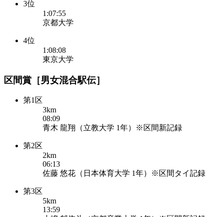
3位
1:07:55
京都大学
4位
1:08:08
東京大学
区間賞［男女混合駅伝］
第1区
3km
08:09
青木 龍翔（立教大学 1年）※区間新記録
第2区
2km
06:13
佐藤 悠花（日本体育大学 1年）※区間タイ記録
第3区
5km
13:59