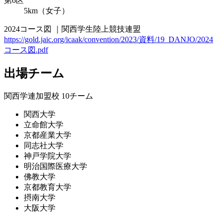
第6区
5km（女子）
2024コース図 ｜関西学生陸上競技連盟
https://gold.jaic.org/icaak/convention/2023/資料/19_DANJO/2024
コース図.pdf
出場チーム
関西学連加盟校 10チーム
関西大学
立命館大学
京都産業大学
同志社大学
神戸学院大学
明治国際医療大学
佛教大学
京都教育大学
摂南大学
大阪大学