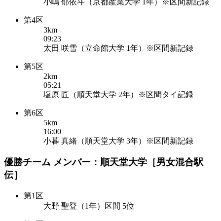
小嶋 郁依斗（京都産業大学 1年）※区間新記録
第4区
3km
09:23
太田 咲雪（立命館大学 1年）※区間新記録
第5区
2km
05:21
塩原 匠（順天堂大学 2年）※区間タイ記録
第6区
5km
16:00
小暮 真緒（順天堂大学 3年）※区間新記録
優勝チーム メンバー：順天堂大学［男女混合駅
伝］
第1区
大野 聖登（1年）区間 5位