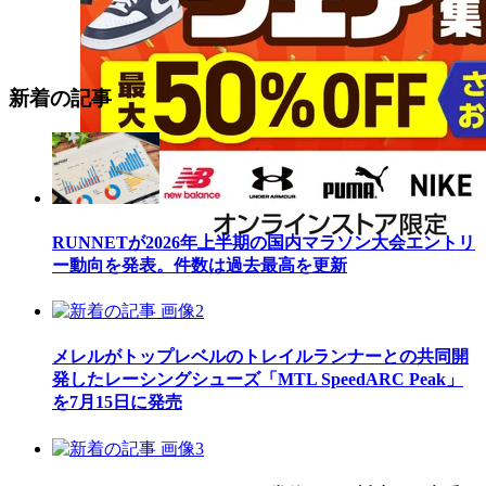
新着の記事
RUNNETが2026年上半期の国内マラソン大会エントリ
ー動向を発表。件数は過去最高を更新
メレルがトップレベルのトレイルランナーとの共同開
発したレーシングシューズ「MTL SpeedARC Peak」
を7月15日に発売