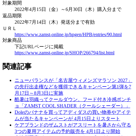
対象期間
2022年4月15日（金）～6月30日（木）購入分まで
返品期限
2022年7月14日（木）発送分まで有効
ＵＲＬ
https://www.zamst-online.jp/hpgen/HPB/entries/90.html
対象商品
下記URLページに掲載
https://www.zamst-online.jp/SHOP/266794/list.html
関連記事
ニューバランスが「名古屋ウィメンズマラソン 2027」
の先行出走権などを獲得できるキャンペーン第1弾を7
月17日～8月3日に実施
酷暑は羽織ってクールダウン。フード付き冷感ポンチ
ョ「ZAMST COOL SHADER（クールシェーダー）」
Doleのバナナを買ってアディダスの買い物券やアイテ
ムが当たるキャンペーンが 4月15日よりスタート
ケアブランドのザムストがアスリートを暑さから守る
3つの夏用アイテムの予約販売を 4月1日より開始