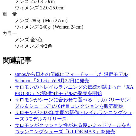
メンズ 25.0-31.0cm
ウィメンズ 22.0-25.0cm
重 量
メンズ 280g（Men 27cm）
ウィメンズ 240g（Women 24cm）
カラー
メンズ 全3色
ウィメンズ 全2色
関連記事
atmosから日本の伝統にフィーチャーした限定モデル
Salomon「XT-6」が 8月22日に発売
サロモンのトレイルランニングの伝統が詰まった「XA
PRO 3D」の第9世代モデルの発売を開始
サロモンがシーンに合わせて選べる “リカバリーサン
ダル＆シューズ” の 6代目コレクションを販売開始
サロモンが 2023年春夏の新作トレイルランニングシュ
ーズ 3モデルをリリース
サロモンがクッション性がある厚いミッドソールをも
つランニングシューズ「GLIDE MAX」を発売