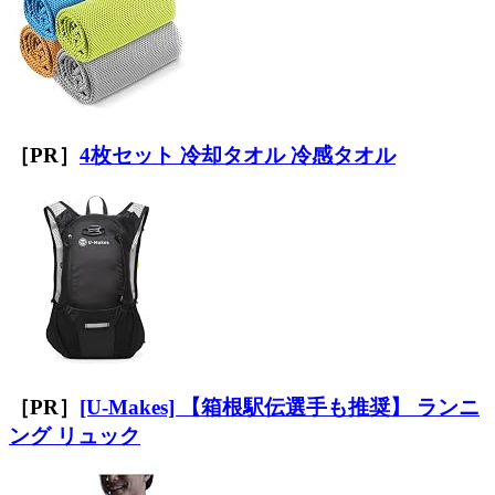
［PR］
4枚セット 冷却タオル 冷感タオル
［PR］
[U-Makes] 【箱根駅伝選手も推奨】 ランニ
ング リュック