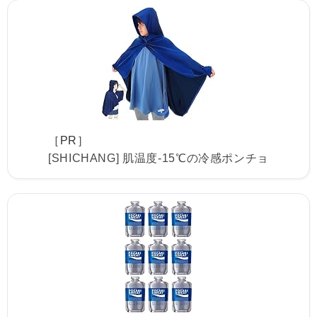
［PR］
[SHICHANG] 肌温度-15℃の冷感ポンチョ