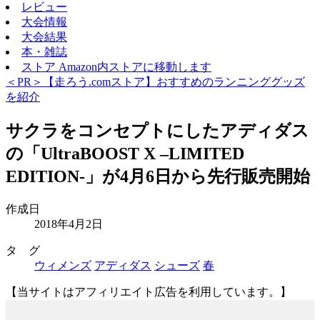
レビュー
大会情報
大会結果
本・雑誌
ストア
Amazon内ストアに移動します
＜PR＞【走ろう.comストア】おすすめのランニンググッズ
を紹介
サクラをコンセプトにしたアディダス
の「UltraBOOST X –LIMITED
EDITION-」が4月6日から先行販売開始
作成日
2018年4月2日
タ グ
ウィメンズ
アディダス
シューズ
春
【当サイトはアフィリエイト広告を利用しています。】