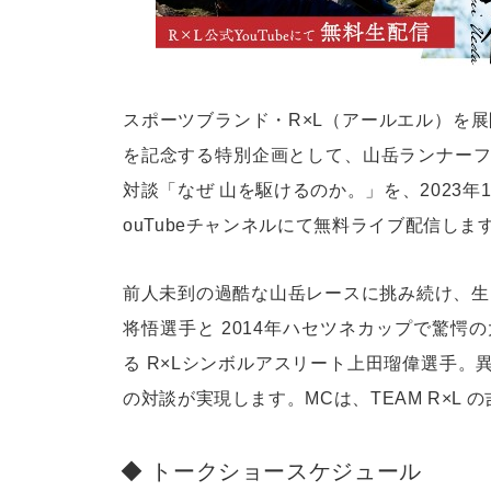
スポーツブランド・R×L（アールエル）を
を記念する特別企画として、山岳ランナー
対談「なぜ 山を駆けるのか。」を、2023年1
ouTubeチャンネルにて無料ライブ配信しま
前人未到の過酷な山岳レースに挑み続け、生
将悟選手と 2014年ハセツネカップで驚
る R×Lシンボルアスリート上田瑠偉選手。
の対談が実現します。MCは、TEAM R×L
トークショースケジュール