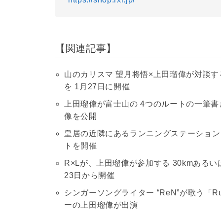
関連記事
山のカリスマ 望月将悟×上田瑠偉が対談
を 1月27日に開催
上田瑠偉が富士山の 4つのルートの一筆書きに
像を公開
皇居の近隣にあるランニングステーション「J
トを開催
R×Lが、上田瑠偉が参加する 30kmあるい
23日から開催
シンガーソングライター “ReN”が歌う「Ru
ーの上田瑠偉が出演