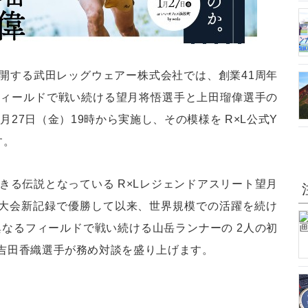
展開する武田レッグウェアー株式会社では、創業41周年
フィールドで戦い続ける望月将悟選手と上田瑠偉選手の
月27日（金）19時から実施し、その模様を R×L公式Y
す。
きる伝説となっている R×Lレジェンドアスリート望月
愕の大会新記録で優勝して以来、世界規模での活躍を続け
異なるフィールドで戦い続ける山岳ランナーの 2人の初
 の吉田香織選手が務め対談を盛り上げます。