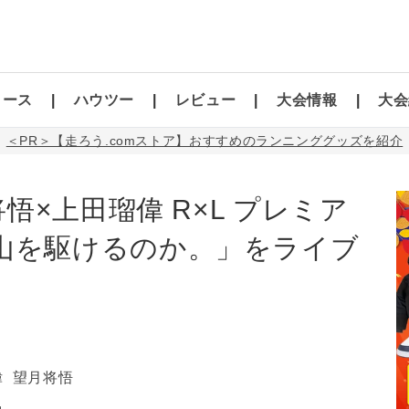
コース
ハウツー
レビュー
大会情報
大会
＜PR＞【走ろう.comストア】おすすめのランニンググッズを紹介
将悟×上田瑠偉 R×L プレミア
山を駆けるのか。」をライブ
偉
望月将悟