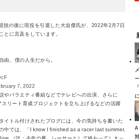
競技の後に現役を引退した大迫傑氏が、2022年2月7日
ことに言及をしています。
自由。僕の人生だから。
vcF
bruary 7, 2022
「
説やバラエティ番組などでテレビへの出演、さらに
やアスリート育成プロジェクトを立ち上げるなどの活躍
タイトル付けされたブログには、今の気持ちを書いた
ow I finished as a racer last summer,
the starting line.（訳：去年の夏、レーサーとして終わってしまっ