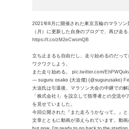
2021年8月に開催された東京五輪のマラソン
（月）に更新した自身のブログで、再び走る
https://t.co/zM2eCwsmQB
立ち止まるも自由だし、走り始めるのだって
ワクワクしよう。
また走り始める。
pic.twitter.com/EhPWQuk
— suguru osako (大迫傑) (@sugurusako)
Fe
大迫氏は引退後、マラソン大会の中継での解
「株式会社 I」を設立して指導者との交流
を見せていました。
今回公開された『また走ろうかなって。』と
文章とともに動画が添えられています。動画の中では、「I kn
but now, I'm ready to go back to 