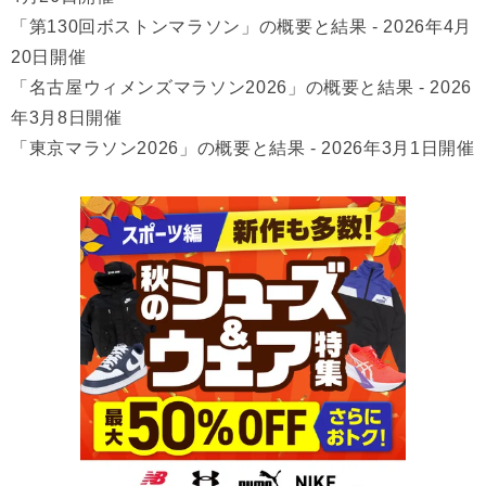
「第130回ボストンマラソン」の概要と結果 - 2026年4月
20日開催
「名古屋ウィメンズマラソン2026」の概要と結果 - 2026
年3月8日開催
「東京マラソン2026」の概要と結果 - 2026年3月1日開催