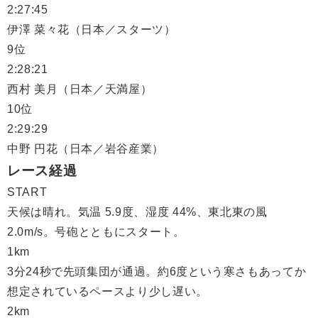
2:27:45
伊澤 菜々花（日本／スターツ）
9位
2:28:21
西村 美月（日本／天満屋）
10位
2:29:29
中野 円花（日本／岩谷産業）
レース経過
START
天候は晴れ。気温 5.9度、湿度 44%、東北東の風
2.0m/s。号砲とともにスタート。
1km
3分24秒で先頭集団が通過。約6度という寒さもあってか
想定されているペースより少し遅い。
2km