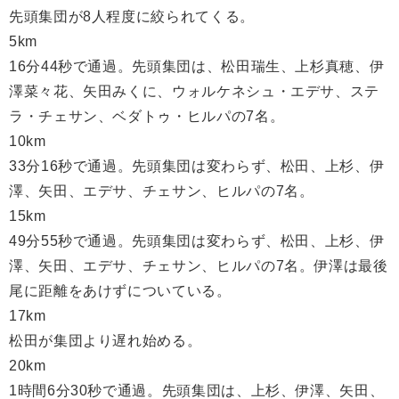
先頭集団が8人程度に絞られてくる。
5km
16分44秒で通過。先頭集団は、松田瑞生、上杉真穂、伊
澤菜々花、矢田みくに、ウォルケネシュ・エデサ、ステ
ラ・チェサン、ベダトゥ・ヒルパの7名。
10km
33分16秒で通過。先頭集団は変わらず、松田、上杉、伊
澤、矢田、エデサ、チェサン、ヒルパの7名。
15km
49分55秒で通過。先頭集団は変わらず、松田、上杉、伊
澤、矢田、エデサ、チェサン、ヒルパの7名。伊澤は最後
尾に距離をあけずについている。
17km
松田が集団より遅れ始める。
20km
1時間6分30秒で通過。先頭集団は、上杉、伊澤、矢田、