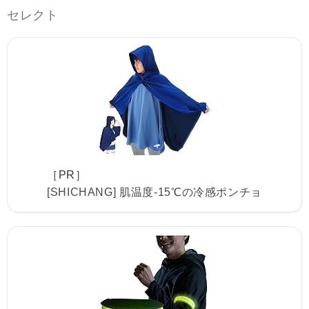
セレクト
［PR］
[SHICHANG] 肌温度-15℃の冷感ポンチョ