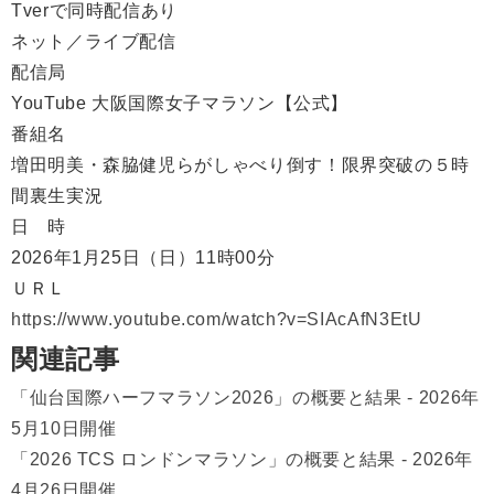
Tverで同時配信あり
ネット／ライブ配信
配信局
YouTube 大阪国際女子マラソン【公式】
番組名
増田明美・森脇健児らがしゃべり倒す！限界突破の５時
間裏生実況
日 時
2026年1月25日（日）11時00分
ＵＲＬ
https://www.youtube.com/watch?v=SIAcAfN3EtU
関連記事
「仙台国際ハーフマラソン2026」の概要と結果 - 2026年
5月10日開催
「2026 TCS ロンドンマラソン」の概要と結果 - 2026年
4月26日開催