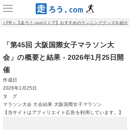
＜PR＞【走ろう.comストア】おすすめのランニンググッズを紹介
「第45回 大阪国際女子マラソン大
会」の概要と結果 - 2026年1月25日開
催
作成日
2026年1月25日
タ グ
マラソン大会
大会結果
大阪国際女子マラソン
【当サイトはアフィリエイト広告を利用しています。】