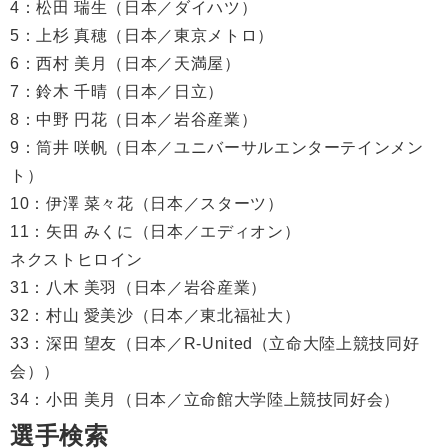
4：松田 瑞生（日本／ダイハツ）
5：上杉 真穂（日本／東京メトロ）
6：西村 美月（日本／天満屋）
7：鈴木 千晴（日本／日立）
8：中野 円花（日本／岩谷産業）
9：筒井 咲帆（日本／ユニバーサルエンターテインメン
ト）
10：伊澤 菜々花（日本／スターツ）
11：矢田 みくに（日本／エディオン）
ネクストヒロイン
31：八木 美羽（日本／岩谷産業）
32：村山 愛美沙（日本／東北福祉大）
33：深田 望友（日本／R-United（立命大陸上競技同好
会））
34：小田 美月（日本／立命館大学陸上競技同好会）
選手検索