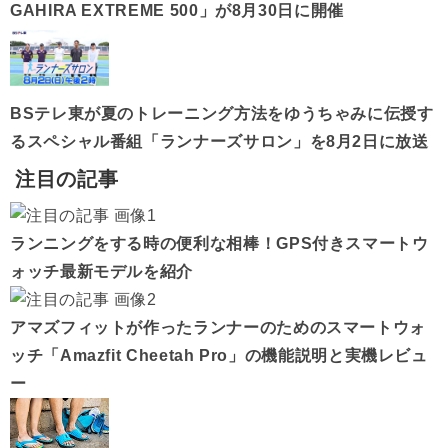
GAHIRA EXTREME 500」が8月30日に開催
BSテレ東が夏のトレーニング方法をゆうちゃみに伝授す
るスペシャル番組「ランナーズサロン」を8月2日に放送
注目の記事
ランニングをする時の便利な相棒！GPS付きスマートウ
ォッチ最新モデルを紹介
アマズフィットが作ったランナーのためのスマートウォ
ッチ「Amazfit Cheetah Pro」の機能説明と実機レビュ
ー