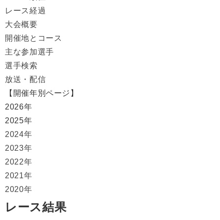
レース経過
大会概要
開催地とコース
主な参加選手
選手検索
放送・配信
【開催年別ページ】
2026年
2025年
2024年
2023年
2022年
2021年
2020年
レース結果