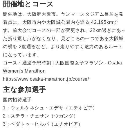
開催地とコース
開催地は、大阪府大阪市。ヤンマースタジアム長居を発
着点に、大阪市内や大阪城公園内を巡る 42.195kmで
す。前大会でコースの一部が変更され、22km過ぎにあっ
た折り返し点がなくなり、見どころの一つである大阪城
の横を 2度通るなど、より走りやすく魅力のあるルート
になっています。
コース・通過予想時刻 | 大阪国際女子マラソン - Osaka
Women's Marathon
https://www.osaka-marathon.jp/course/
主な参加選手
国内招待選手
1：ウォルケネシュ・エデサ（エチオピア）
2：ステラ・チェサン（ウガンダ）
3：ベダトゥ・ヒルパ（エチオピア）