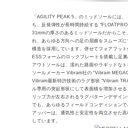
「AGILITY PEAK 5」のミッドソール
ち、反発弾性が長時間持続する ”FLOATP
31mmの厚さのあるミッドソールだからこ
れ、あらゆる方向への足の屈曲をスムーズにする
構造を採用しています。併せてフォアフット
ESSフォームのロックプレートを搭載し足裏の
アウトソールは、濡れた路面やラギッドなト
ソールメーカー Vibram社の ”Vibram M
Vibram最新特許技術のラグ形状 ”Vibram 
ル専用の突起形状にして表面積を増加させる
リップ力が左右されるラグパターンデザイン
でも、あらゆるフィールドコンディションで
アッパーは、通気性と安定性を両立させた高機能
しています。