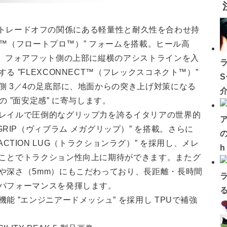
には、トレードオフの関係にある軽量性と耐久性を合わせ持
RO™（フロートプロ™）” フォームを搭載。ヒール高
そ、フォアフット側の上部に縦横のアシストラインを入
 ”FLEXCONNECT™（フレックスコネクト™）”
側 3／4の足底部に、地面からの突き上げ対策になる
 ”面安定感” に寄与します。
レイルで圧倒的なグリップ力を誇るイタリアの世界的
EGAGRIP（ヴィブラム メガグリップ）” を搭載。さらに
の
TRACTION LUG（トラクションラグ）” を採用し、メレ
ことでトラクション性向上に期待ができます。またグ
や深さ（5mm）にもこだわっており、長距離・長時間
パフォーマンスを発揮します。
 ”エンジニアードメッシュ” を採用し TPUで補強