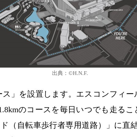
©H.N.F.
G コース」を設置します。エスコンフィ
.8kmのコースを毎日いつでも走るこ
ィンロード（自転車歩行者専用道路）」