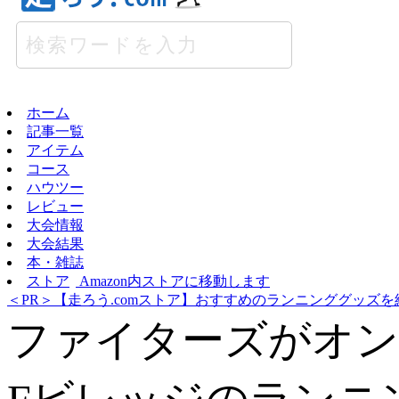
ホーム
記事一覧
アイテム
コース
ハウツー
レビュー
大会情報
大会結果
本・雑誌
ストア
Amazon内ストアに移動します
＜PR＞【走ろう.comストア】おすすめのランニンググッズを
ファイターズがオン