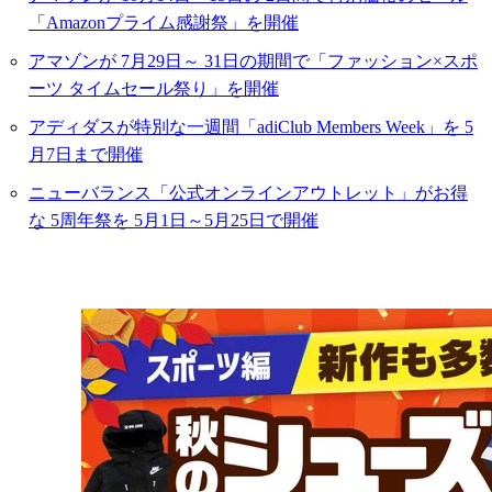
「Amazonプライム感謝祭」を開催
アマゾンが 7月29日～ 31日の期間で「ファッション×スポ
ーツ タイムセール祭り」を開催
アディダスが特別な一週間「adiClub Members Week」を 5
月7日まで開催
ニューバランス「公式オンラインアウトレット」がお得
な 5周年祭を 5月1日～5月25日で開催