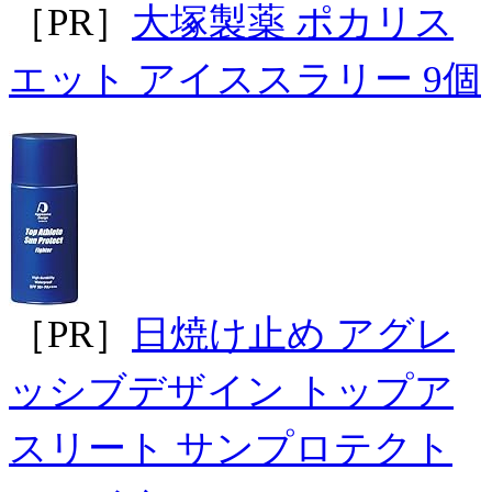
［PR］
大塚製薬 ポカリス
エット アイススラリー 9個
［PR］
日焼け止め アグレ
ッシブデザイン トップア
スリート サンプロテクト