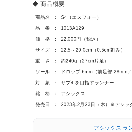
商品概要
商品名
S4（エスフォー）
品 番
1013A129
価 格
22,000円（税込）
サイズ
22.5～29.0cm（0.5cm刻み）
重 さ
約240g（27cm片足）
ソール
ドロップ 6mm（前足部 28mm／
対 象
サブ4 を目指すランナー
銘 柄
アシックス
発売日
2023年2月23日（木）※アシ
アシックス ラ