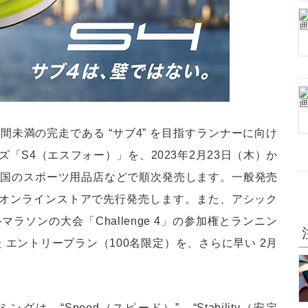
間未満の完走である “サブ4” を目指すランナーに向け
「S4（エスフォー）」を、2023年2月23日（木）か
全国のスポーツ用品店などで順次発売します。一般発売
スオンラインストアで先行発売します。また、アシック
ラソンの大会「Challenge 4」の参加権とランニン
 エントリープラン（100名限定）を、さらに早い 2月
、“Speed（スピード）”、“Stability（安定