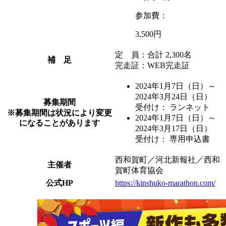
参加費：
3,500円
定 員：合計 2,300名
補 足
完走証：WEB完走証
2024年1月7日
（日）
～
2024年3月24日
（日）
募集期間
受付け： ランネット
※募集期間は状況により変更
2024年1月7日
（日）
～
になることがあります
2024年3月17日
（日）
受付け： 専用申込書
西和賀町／河北新報社／西和
主催者
賀町体育協会
公式HP
https://kinshuko-marathon.com/