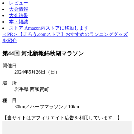
レビュー
大会情報
大会結果
本・雑誌
ストア
Amazon内ストアに移動します
＜PR＞【走ろう.comストア】おすすめのランニンググッズ
を紹介
第44回 河北新報錦秋湖マラソン
開催日
2024年5月26日
（日）
場 所
岩手県 西和賀町
種 目
30km／ハーフマラソン／10km
【当サイトはアフィリエイト広告を利用しています。】