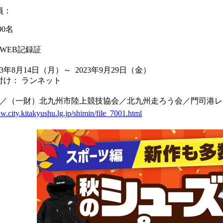
員：
000名
WEB記録証
23年8月14日
（月）
～ 2023年9月29日
（金）
付け： ランネット
／（一財）北九州市陸上競技協会／北九州走ろう会／門司港レ
w.city.kitakyushu.lg.jp/shimin/file_7001.html