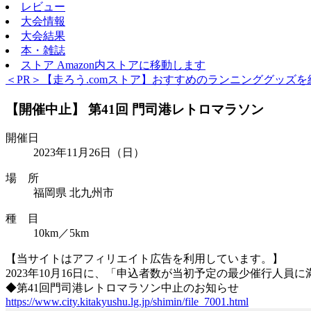
レビュー
大会情報
大会結果
本・雑誌
ストア
Amazon内ストアに移動します
＜PR＞【走ろう.comストア】おすすめのランニンググッズを
【開催中止】 第41回 門司港レトロマラソン
開催日
2023年11月26日
（日）
場 所
福岡県 北九州市
種 目
10km／5km
【当サイトはアフィリエイト広告を利用しています。】
2023年10月16日に、「申込者数が当初予定の最少催行人
◆第41回門司港レトロマラソン中止のお知らせ
https://www.city.kitakyushu.lg.jp/shimin/file_7001.html