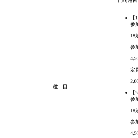
門司港西
【1
参
1
参
4,
定
2,
種 目
【5
参
1
参
4,