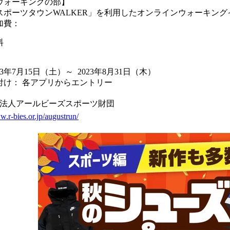
ウォーキングの部】
スポーツタウンWALKER」を利用したオンラインウォーキン
加費：
料
23年7月15日
（土）
～ 2023年8月31日
（木）
付け： 各アプリからエントリー
法人アールビーズスポーツ財団
w.r-bies.or.jp/augustrun/