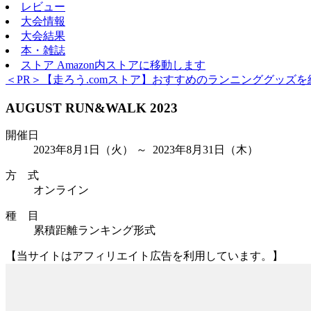
レビュー
大会情報
大会結果
本・雑誌
ストア
Amazon内ストアに移動します
＜PR＞【走ろう.comストア】おすすめのランニンググッズを
AUGUST RUN&WALK 2023
開催日
2023年8月1日
（火）
～ 2023年8月31日
（木）
方 式
オンライン
種 目
累積距離ランキング形式
【当サイトはアフィリエイト広告を利用しています。】