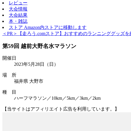
レビュー
大会情報
大会結果
本・雑誌
ストア
Amazon内ストアに移動します
＜PR＞【走ろう.comストア】おすすめのランニンググッズを
第59回 越前大野名水マラソン
開催日
2023年5月28日
（日）
場 所
福井県 大野市
種 目
ハーフマラソン／10km／5km／3km／2km
【当サイトはアフィリエイト広告を利用しています。】