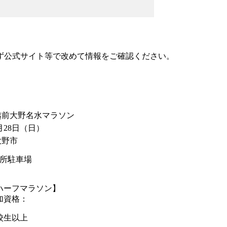
ず公式サイト等で改めて情報をご確認ください。
 越前大野名水マラソン
月28日
（日）
大野市
所駐車場
ハーフマラソン】
加資格：
校生以上