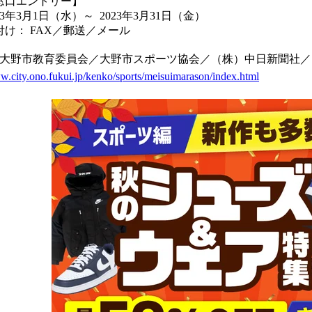
窓口エントリー】
23年3月1日
（水）
～ 2023年3月31日
（金）
付け： FAX／郵送／メール
大野市教育委員会／大野市スポーツ協会／（株）中日新聞社／
ww.city.ono.fukui.jp/kenko/sports/meisuimarason/index.html