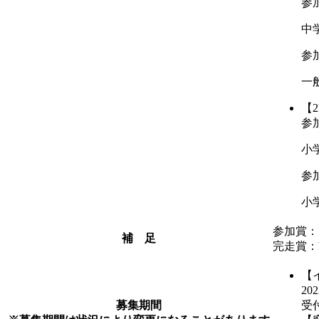
参
中
参
一般
【2
参
小
参
小学
参加賞：
補 足
完走賞：
【
20
募集期間
受