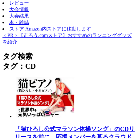
レビュー
大会情報
大会結果
本・雑誌
ストア
Amazon内ストアに移動します
＜PR＞【走ろう.comストア】おすすめのランニンググッズ
を紹介
タグ検索
タグ：CD
「猫ひろし公式マラソン体操ソング」のCDリ
リースを前に、応援メンバーを募るクラウド