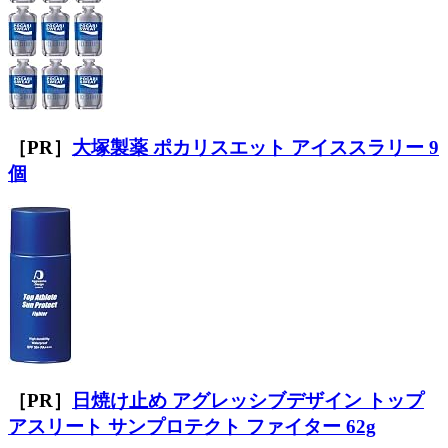
［PR］
大塚製薬 ポカリスエット アイススラリー 9
個
［PR］
日焼け止め アグレッシブデザイン トップ
アスリート サンプロテクト ファイター 62g