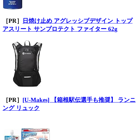
［PR］
日焼け止め アグレッシブデザイン トップ
アスリート サンプロテクト ファイター 62g
［PR］
[U-Makes] 【箱根駅伝選手も推奨】 ランニ
ング リュック