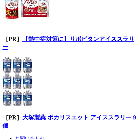
［PR］
【熱中症対策に】リポビタンアイススラリ
ー
［PR］
大塚製薬 ポカリスエット アイススラリー 9
個
お問い合わせ