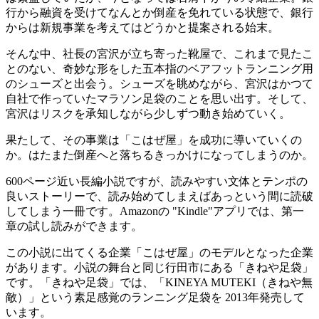
行から融資を受けてなんとか倒産を免れている状態で、銀行
からは新規事業を考えてはどうかと提案される始末。
そんな中、社長の宮沢が立ち寄った靴屋で、これまで見たこ
とのない、奇妙な形をした五本指のベアフットランニング用
のシューズと出会う。シューズを眺めながら、宮沢はかつて
自社で作っていたマラソン足袋のことを思い出す。そして、
宮沢はリスクを承知しながら少しずつ動き始めていく。
果たして、その事業は「こはぜ屋」を成功に導いていくの
か。はたまた倒産へと落ちるきっかけになってしまうのか。
600ページ近い長編小説ですが、読みやすい文体とテンポの
良いストーリーで、読み始めてしまえばあっという間に読破
してしまう一冊です。Amazonの "Kindle"アプリでは、第一
章の試し読みができます。
この小説に出てくる企業「こはぜ屋」のモデルとなった企業
があります。小説の舞台と同じ行田市にある「きねや足袋」
です。「きねや足袋」では、「KINEYA MUTEKI（きねや無
敵）」という素足感覚のランニング足袋を 2013年発売して
います。