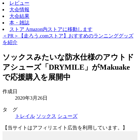
レビュー
大会情報
大会結果
本・雑誌
ストア
Amazon内ストアに移動します
＜PR＞【走ろう.comストア】おすすめのランニンググッズ
を紹介
ソックスみたいな防水仕様のアウトド
アシューズ「DRYMILE」がMakuake
で応援購入を展開中
作成日
2020年3月26日
タ グ
トレイル
ソックス
シューズ
【当サイトはアフィリエイト広告を利用しています。】