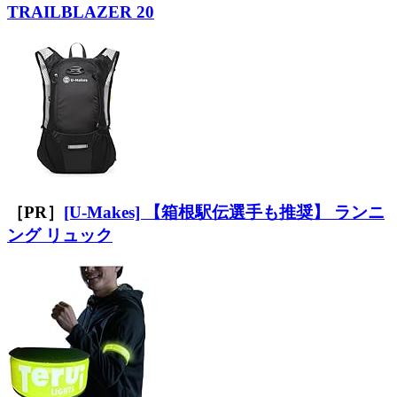
TRAILBLAZER 20
［PR］
[U-Makes] 【箱根駅伝選手も推奨】 ランニ
ング リュック