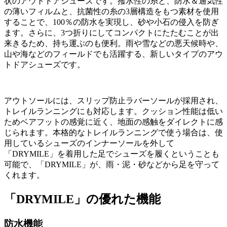
状のアウトドアシューズです。撥水性の糸と、防水＆通気性
の薄いフィルムと、抗菌性の糸の3層構造をもつ素材を使用
することで、100％の防水を実現し、砂や小石の侵入を防ぎ
ます。さらに、3つ折りにしてコンパクトにたたむことが出
来きるため、持ち運ぶのも便利。雨や雪などの悪天候時や、
山や海などのフィールドでも活躍する、新しいタイプのアウ
トドアシューズです。
アウトソールには、スリップ防止ラバーソールが採用され、
トレイルランニングにも対応します。クッション性能は低い
ためベアフットの感覚に近く、地面の感触をダイレクトに感
じられます。本格的なトレイルランニングで使う場合は、使
用しているシューズのインナーソールを外して
「DRYMILE」を着用した足でシューズを履くということも
可能で、「DRYMILE」が、雨・泥・砂などから足を守って
くれます。
「DRYMILE」の優れた機能
防水機能