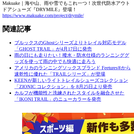
Makuake｜海や山、雨や雪でもこれ一つ！次世代防水アウト
ドアシューズ『DRYMILE』登場！
https://www.makuake.com/project/drymile/
関連記事
ブルックスのGhostシリーズよりトレイル対応モデル
「GHOST TRAIL」が4月17日に発売
雨の日にも走りたい！撥水・防水仕様のランニンググ
ッズを使って雨の中でも快適に走ろう
アメリカのランニングソックスブランド Feetures®︎から
速乾性に優れた「TRAILシリーズ」が登場
KEENが新しいライトトレイルシューズコレクション
「ZIONIC コレクション」を 8月25日より発売
カルフが機能性と洗練されたスタイルを融合させた
「IKONI TRAIL」のニューカラーを発売