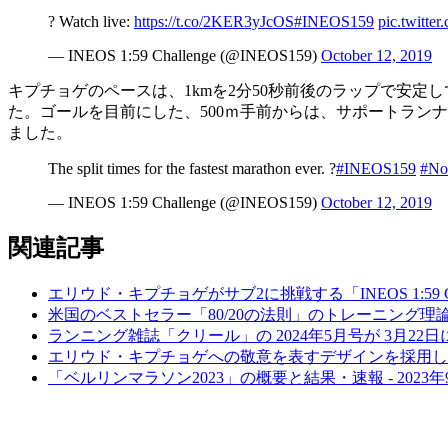
? Watch live:
https://t.co/2KER3yJcOS
#INEOS159
pic.twitte
— INEOS 1:59 Challenge (@INEOS159)
October 12, 2019
キプチョゲのペースは、1kmを2分50秒前後のラップで安
た。ゴールを目前にした、500ｍ手前からは、サポートランナ
ました。
The split times for the fastest marathon ever. ?
#INEOS159
#No
— INEOS 1:59 Challenge (@INEOS159)
October 12, 2019
関連記事
エリウド・キプチョゲがサブ2に挑戦する「INEOS 1:59 
米国のベストセラー「80/20の法則」のトレーニング理論を
ランニング雑誌「クリール」の 2024年5月号が 3月22
エリウド・キプチョゲへの敬意を表すデザインを採用したウォッチ「CO
「ベルリンマラソン2023」の概要と結果・速報 - 2023年