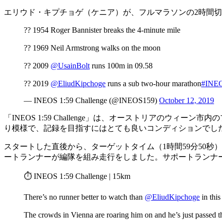
エリウド・キプチョゲ（ケニア）が、フルマラソンの2時間切りを目指
?? 1954 Roger Bannister breaks the 4-minute mile
?? 1969 Neil Armstrong walks on the moon
?? 2009
@UsainBolt
runs 100m in 09.58
?? 2019
@EliudKipchoge
runs a sub two-hour marathon
#INE
— INEOS 1:59 Challenge (@INEOS159)
October 12, 2019
「INEOS 1:59 Challenge」は、オーストリアの
り模様で、記録を目指すにはとても良いコンディションでし
スタートした直後から、ターゲットタイム（1時間59分50
ートランナーが編隊を組み走行をしました。サポートランナ
⏱️ INEOS 1:59 Challenge | 15km
There’s no runner better to watch than
@EliudKipchoge
in this
The crowds in Vienna are roaring him on and he’s just passed t