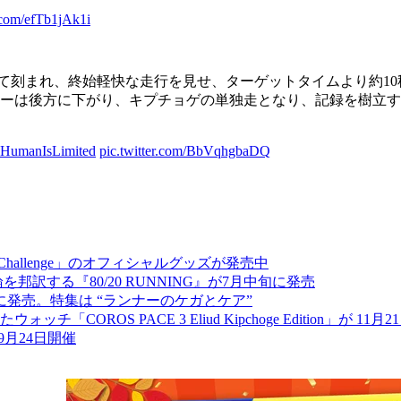
r.com/efTb1jAk1i
定して刻まれ、終始軽快な走行を見せ、ターゲットタイムより約1
ーは後方に下がり、キプチョゲの単独走となり、記録を樹立する
HumanIsLimited
pic.twitter.com/BbVqhgbaDQ
Challenge」のオフィシャルグッズが発売中
邦訳する『80/20 RUNNING』が7月中旬に発売
日に発売。特集は “ランナーのケガとケア”
ROS PACE 3 Eliud Kipchoge Edition」が 11
9月24日開催