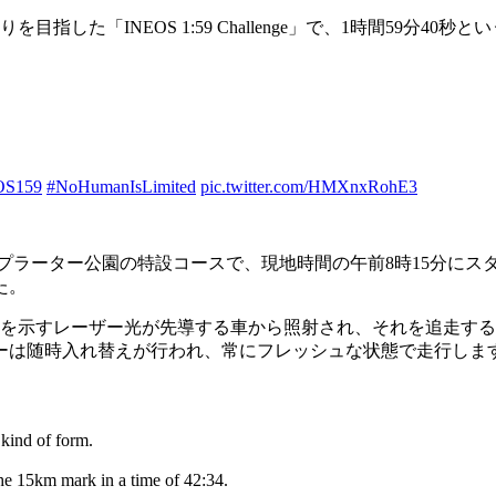
した「INEOS 1:59 Challenge」で、1時間59分4
OS159
#NoHumanIsLimited
pic.twitter.com/HMXnxRohE3
ウィーン市内のプラーター公園の特設コースで、現地時間の午前8時1
た。
秒）を示すレーザー光が先導する車から照射され、それを追走す
ーは随時入れ替えが行われ、常にフレッシュな状態で走行しま
 kind of form.
he 15km mark in a time of 42:34.