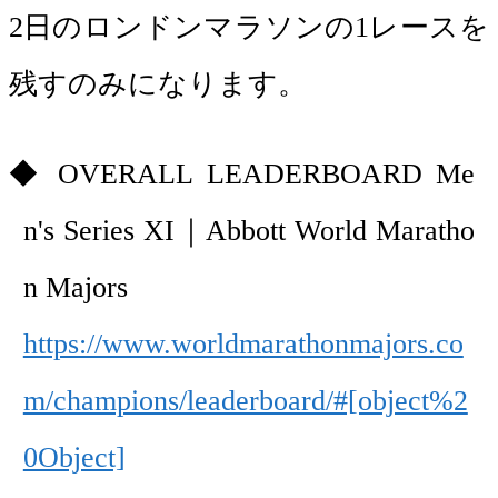
2日のロンドンマラソンの1レースを
残すのみになります。
OVERALL LEADERBOARD Me
n's Series XI｜Abbott World Maratho
n Majors
https://www.worldmarathonmajors.co
m/champions/leaderboard/#[object%2
0Object]