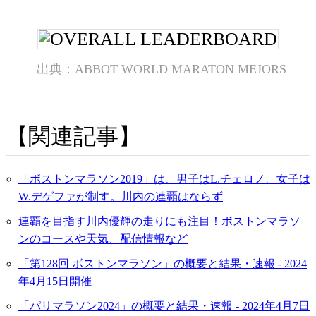
ABBOT WORLD MARATON MEJORS
関連記事
「ボストンマラソン2019」は、男子はL.チェロノ、女子は
W.デゲファが制す。川内の連覇はならず
連覇を目指す川内優輝の走りにも注目！ボストンマラソ
ンのコースや天気、配信情報など
「第128回 ボストンマラソン」の概要と結果・速報 - 2024
年4月15日開催
「パリマラソン2024」の概要と結果・速報 - 2024年4月7日