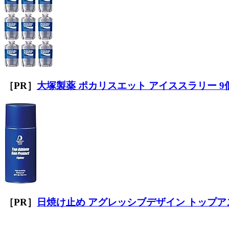
［PR］
大塚製薬 ポカリスエット アイススラリー 9
［PR］
日焼け止め アグレッシブデザイン トップアス