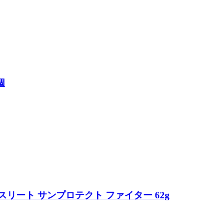
個
リート サンプロテクト ファイター 62g