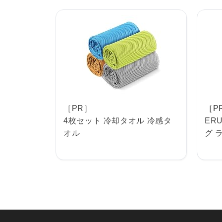
［PR］
［P
4枚セット 冷却タオル 冷感タ
ERU
オル
グ 