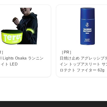
R］
［PR］
I Lights Osaka ランニン
日焼け止め アグレッシブ
ライト LED
イン トップアスリート サ
ロテクト ファイター 62g