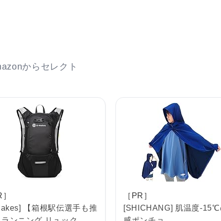
azonからセレクト
R］
［PR］
-Makes] 【箱根駅伝選手も推
[SHICHANG] 肌温度-15
 ランニング リュック
感ポンチョ