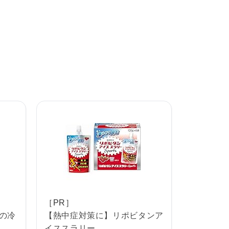
［PR］
℃の冷
【熱中症対策に】リポビタンア
イススラリー