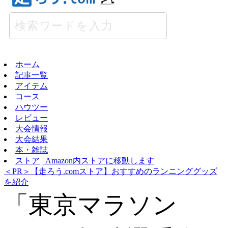
ホーム
記事一覧
アイテム
コース
ハウツー
レビュー
大会情報
大会結果
本・雑誌
ストア
Amazon内ストアに移動します
＜PR＞【走ろう.comストア】おすすめのランニンググッズ
を紹介
「東京マラソン