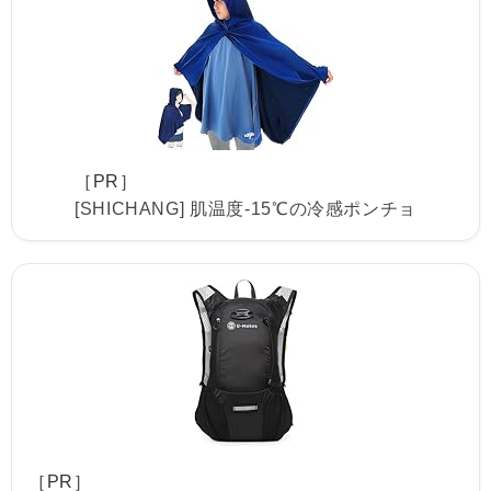
［PR］
[SHICHANG] 肌温度-15℃の冷感ポンチョ
［PR］