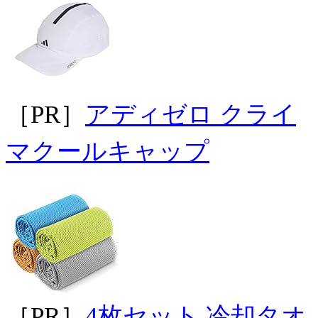
［PR］
アディゼロ クライ
マクールキャップ
［PR］
4枚セット 冷却タオ