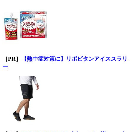
［PR］
【熱中症対策に】リポビタンアイススラリ
ー