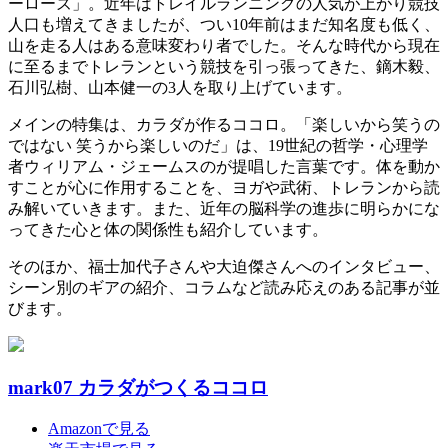
ーローズ」。近年はトレイルランニングの人気が上がり競技
人口も増えてきましたが、つい10年前はまだ知名度も低く、
山を走る人はある意味変わり者でした。そんな時代から現在
に至るまでトレランという競技を引っ張ってきた、鏑木毅、
石川弘樹、山本健一の3人を取り上げています。
メインの特集は、カラダが作るココロ。「楽しいから笑うの
ではない 笑うから楽しいのだ」は、19世紀の哲学・心理学
者ウィリアム・ジェームスのが提唱した言葉です。体を動か
すことが心に作用することを、ヨガや武術、トレランから読
み解いていきます。また、近年の脳科学の進歩に明らかにな
ってきた心と体の関係性も紹介しています。
そのほか、福士加代子さんや大迫傑さんへのインタビュー、
シーン別のギアの紹介、コラムなど読み応えのある記事が並
びます。
mark07 カラダがつくるココロ
Amazonで見る