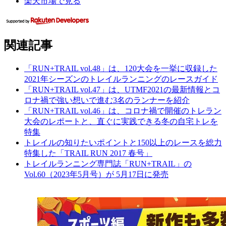
楽天市場で見る
関連記事
「RUN+TRAIL vol.48」は、120大会を一挙に収録した
2021年シーズンのトレイルランニングのレースガイド
「RUN+TRAIL vol.47」は、UTMF2021の最新情報とコ
ロナ禍で強い想いで進む3名のランナーを紹介
「RUN+TRAIL vol.46」は、コロナ禍で開催のトレラン
大会のレポートと、直ぐに実践できる冬の自宅トレを
特集
トレイルの知りたいポイントと150以上のレースを総力
特集した「TRAIL RUN 2017 春号」
トレイルランニング専門誌「RUN+TRAIL」の
Vol.60（2023年5月号）が 5月17日に発売