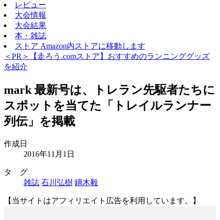
レビュー
大会情報
大会結果
本・雑誌
ストア
Amazon内ストアに移動します
＜PR＞【走ろう.comストア】おすすめのランニンググッズ
を紹介
mark 最新号は、トレラン先駆者たちに
スポットを当てた「トレイルランナー
列伝」を掲載
作成日
2016年11月1日
タ グ
雑誌
石川弘樹
鏑木毅
【当サイトはアフィリエイト広告を利用しています。】