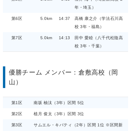
年・埼玉）
第6区
5.0km
14:37
高橋 康之介（学法石川高
校 3年・福島）
第7区
5.0km
14:13
田中 愛睦（八千代松陰高
校 3年・千葉）
優勝チーム メンバー：倉敷高校（岡
山）
第1区
南坂 柚汰（3年）区間 5位
第2区
植月 俊太（3年）区間 3位
第3区
サムエル・キバティ（2年）区間 1位 ※区間新