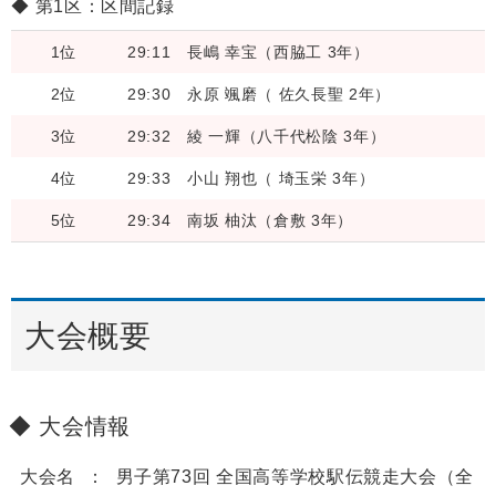
第1区：区間記録
1位
29:11
長嶋 幸宝（西脇工 3年）
2位
29:30
永原 颯磨（ 佐久長聖 2年）
3位
29:32
綾 一輝（八千代松陰 3年）
4位
29:33
小山 翔也（ 埼玉栄 3年）
5位
29:34
南坂 柚汰（倉敷 3年）
大会概要
大会情報
大会名
男子第73回 全国高等学校駅伝競走大会（全