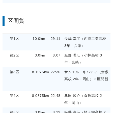
区間賞
第1区
10.0km
29:11
長嶋 幸宝（西脇工業高校
3年・兵庫）
第2区
3.0km
8:07
服部 哩旺（小林高校 3
年・宮崎）
第3区
8.1075km
22:30
サムエル・キバティ（倉敷
高校 2年・岡山）※区間新
第4区
8.0875km
22:48
桑田 駿介（倉敷高校 2
年・岡山）
第5区
3.0km
8:39
松井 海斗（埼玉栄高校 2