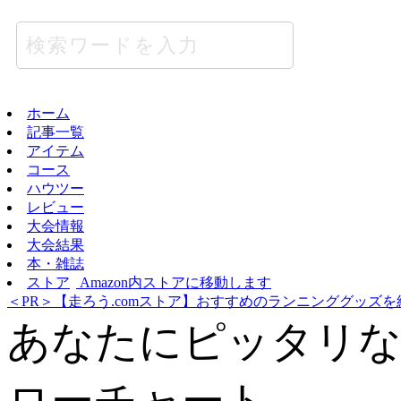
ホーム
記事一覧
アイテム
コース
ハウツー
レビュー
大会情報
大会結果
本・雑誌
ストア
Amazon内ストアに移動します
＜PR＞【走ろう.comストア】おすすめのランニンググッズを
あなたにピッタリ