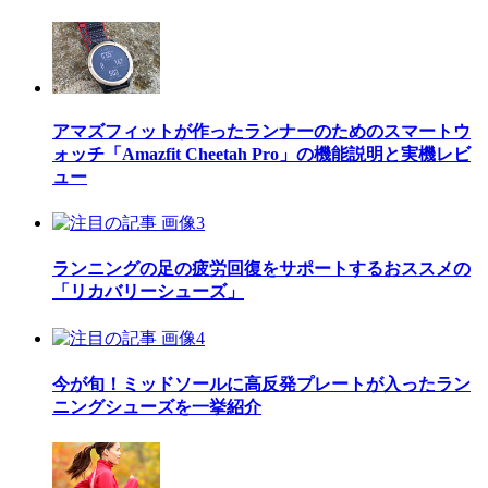
アマズフィットが作ったランナーのためのスマートウ
ォッチ「Amazfit Cheetah Pro」の機能説明と実機レビ
ュー
ランニングの足の疲労回復をサポートするおススメの
「リカバリーシューズ」
今が旬！ミッドソールに高反発プレートが入ったラン
ニングシューズを一挙紹介