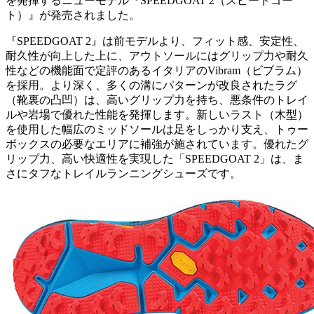
を発揮するニューモデル『SPEEDGOAT 2（スピードゴー
ト）』が発売されました。
『SPEEDGOAT 2』は前モデルより、フィット感、安定性、
耐久性が向上した上に、アウトソールにはグリップ力や耐久
性などの機能面で定評のあるイタリアのVibram（ビブラム）
を採用。より深く、多くの溝にパターンが改良されたラグ
（靴裏の凸凹）は、高いグリップ力を持ち、悪条件のトレイ
ルや岩場で優れた性能を発揮します。新しいラスト（木型）
を使用した幅広のミッドソールは足をしっかり支え、トゥー
ボックスの必要なエリアに補強が施されています。優れたグ
リップ力、高い快適性を実現した「SPEEDGOAT 2」は、ま
さにタフなトレイルランニングシューズです。