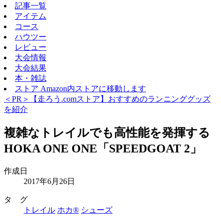
記事一覧
アイテム
コース
ハウツー
レビュー
大会情報
大会結果
本・雑誌
ストア
Amazon内ストアに移動します
＜PR＞【走ろう.comストア】おすすめのランニンググッズ
を紹介
複雑なトレイルでも高性能を発揮する
HOKA ONE ONE「SPEEDGOAT 2」
作成日
2017年6月26日
タ グ
トレイル
ホカ®
シューズ