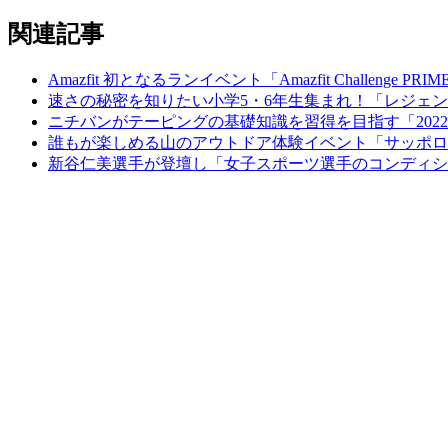
関連記事
Amazfit 初となるランイベント「Amazfit Challenge P
速さの秘密を知りたい小学5・6年生集まれ！「レジェン
ニチバンがテーピングの基礎知識を習得を目指す「2022
誰もが楽しめる山のアウトドア体験イベント「サッポロ アウ
新谷仁美選手が登壇し「女子スポーツ選手のコンディシ