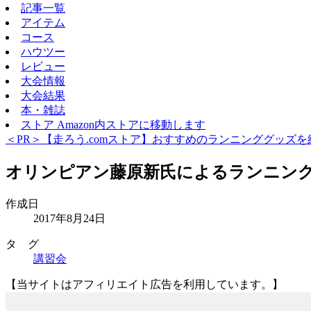
記事一覧
アイテム
コース
ハウツー
レビュー
大会情報
大会結果
本・雑誌
ストア
Amazon内ストアに移動します
＜PR＞【走ろう.comストア】おすすめのランニンググッズを
オリンピアン藤原新氏によるランニン
作成日
2017年8月24日
タ グ
講習会
【当サイトはアフィリエイト広告を利用しています。】