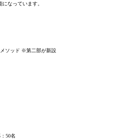
能になっています。
メソッド ※第二部が新設
：50名