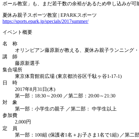
ボール教室」も、まだ若干数の余裕があるため申し込みが可
夏休み親子スポーツ教室 | EPARKスポーツ
https://sports.epark.jp/specials/2017summer/
イベント概要
名 称
オリンピアン藤原新が教える、夏休み親子ランニング・
講 師
藤原新選手
集合場所
東京体育館前広場 (東京都渋谷区千駄ヶ谷1-17-1)
日 時
2017年8月31日(木)
第一部：18:30～20:00 ／第二部：20:00～21:30
対 象
第一部：小学生の親子 ／第二部： 中学生以上
参加費
2,000円
定 員
第一部：100組 (保護者1名＋お子さま1名で1組) ／第二部